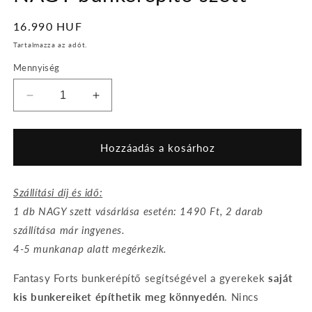
Normál
16.990 HUF
ár
Tartalmazza az adót.
Mennyiség
NAGY
NAGY
bunkerépítő
bunkerépítő
szett
szett
mennyiségének
mennyiségének
Hozzáadás a kosárhoz
csökkentése
növelése
Szállítási díj és idő:
1 db NAGY szett vásárlása esetén: 1490 Ft, 2 darab
szállítása már ingyenes.
4-5 munkanap alatt megérkezik.
Fantasy Forts bunkerépítő segítségével a gyerekek
saját
kis bunkereiket építhetik meg könnyedén
. Nincs