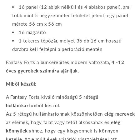
16 panel (12 ablak nélküli és 4 ablakos panel), ami
több mint 5 négyzetméter felületet jelent, egy panel
mérete 56 cm x 56 cm
16 magasító
1 tekercs tépőzár, melyet 36 db 16 cm hosszú
darabra kell feltépni a perforáció mentén
Fantasy Forts a bunkerépítés modern változata,
4 -12
éves gyerekek számára
ajánljuk.
Miből készül:
A Fantasy Forts kiváló minőségű
5 rétegű
hullámkarton
ból készül.
Az 5 rétegű hullámkartonnak köszönhetően
elég merevek
az elemek, hogy falat vagy tetőt alkossanak és
elég
könnyűek
ahhoz, hogy egy kisgyermek is könnyen
kezelje. Az elmúlt évek vásárlói visszajelzései azt