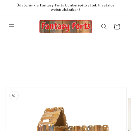
Ugrás a
Üdvözlünk a Fantasy Forts bunkerépítő játék hivatalos
webáruházában!
tartalomhoz
Kosár
Kihagyás, és
ugrás a
termékadatokra