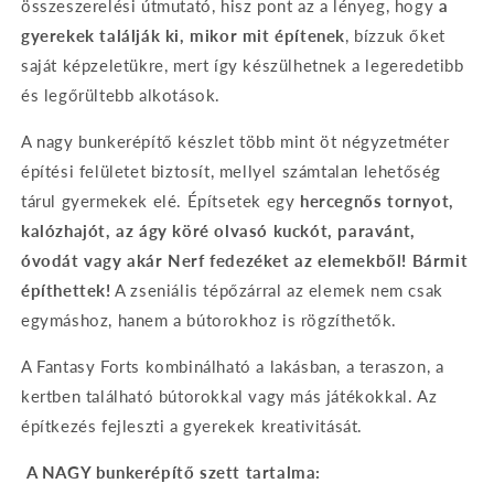
összeszerelési útmutató, hisz pont az a lényeg, hogy
a
gyerekek találják ki, mikor mit építenek
, bízzuk őket
saját képzeletükre, mert így készülhetnek a legeredetibb
és legőrültebb alkotások.
A nagy bunkerépítő készlet több mint öt négyzetméter
építési felületet biztosít, mellyel számtalan lehetőség
tárul gyermekek elé. Építsetek egy
hercegnős tornyot,
kalózhajót, az ágy köré olvasó kuckót, paravánt,
óvodát vagy akár Nerf fedezéket az elemekből! Bármit
építhettek!
A zseniális tépőzárral az elemek nem csak
egymáshoz, hanem a bútorokhoz is rögzíthetők.
A Fantasy Forts kombinálható a lakásban, a teraszon, a
kertben található bútorokkal vagy más játékokkal. Az
építkezés fejleszti a gyerekek kreativitását.
A NAGY bunkerépítő szett tartalma: