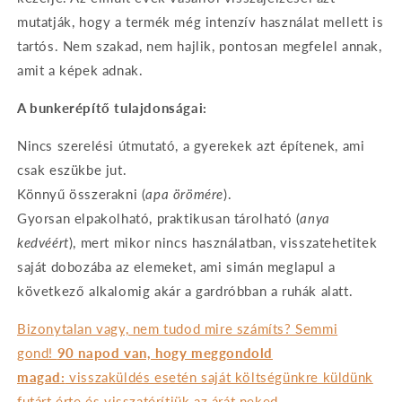
mutatják, hogy a termék még intenzív használat mellett is
tartós. Nem szakad, nem hajlik, pontosan megfelel annak,
amit a képek adnak.
A bunkerépítő tulajdonságai:
Nincs szerelési útmutató, a gyerekek azt építenek, ami
csak eszükbe jut.
Könnyű összerakni (
apa örömére
).
Gyorsan elpakolható, praktikusan tárolható (
anya
kedvéért
), mert mikor nincs használatban, visszatehetitek
saját dobozába az elemeket, ami simán meglapul a
következő alkalomig akár a gardróbban a ruhák alatt.
Bizonytalan vagy, nem tudod mire számíts? Semmi
gond!
90 napod van, hogy meggondold
magad:
visszaküldés esetén saját költségünkre küldünk
futárt érte és visszatérítjük az árát neked.