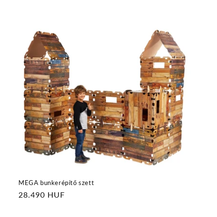
MEGA bunkerépítő szett
Normál
28.490 HUF
ár