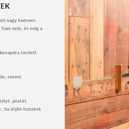
YEK
enül nagy kedvenc
a fiam este, és még a
kanapéra terített
őle, sosem
télyt, postát,
c, ha átjön hozzánk