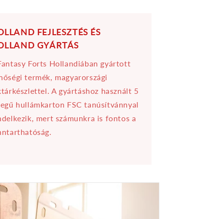
OLLAND FEJLESZTÉS ÉS
OLLAND GYÁRTÁS
Fantasy Forts Hollandiában gyártott
nőségi termék, magyarországi
ktárkészlettel. A gyártáshoz használt 5
tegű hullámkarton FSC tanúsítvánnyal
ndelkezik, mert számunkra is fontos a
nntarthatóság.