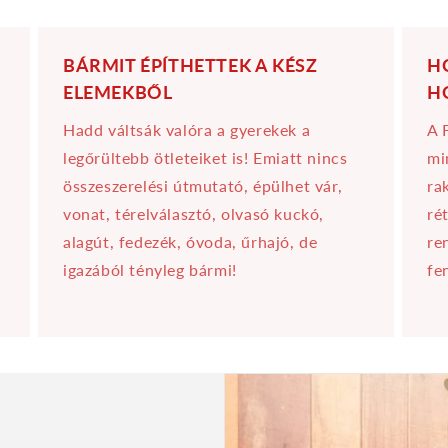
BÁRMIT ÉPÍTHETTEK A KÉSZ
H
ELEMEKBŐL
H
Hadd váltsák valóra a gyerekek a
A 
legőrültebb ötleteiket is! Emiatt nincs
mi
összeszerelési útmutató, épülhet vár,
ra
vonat, térelválasztó, olvasó kuckó,
ré
alagút, fedezék, óvoda, űrhajó, de
re
igazából tényleg bármi!
fe