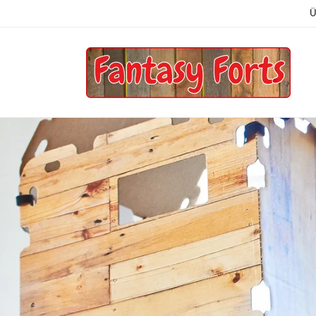
Ugrás a
Ü
tartalomhoz