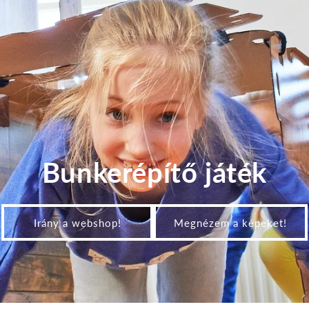
Bunkerépítő játék
Irány a webshop!
Megnézem a képeket!