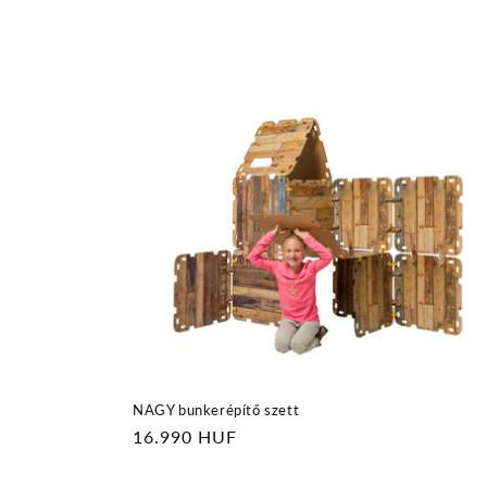
NAGY bunkerépítő szett
Normál
16.990 HUF
ár