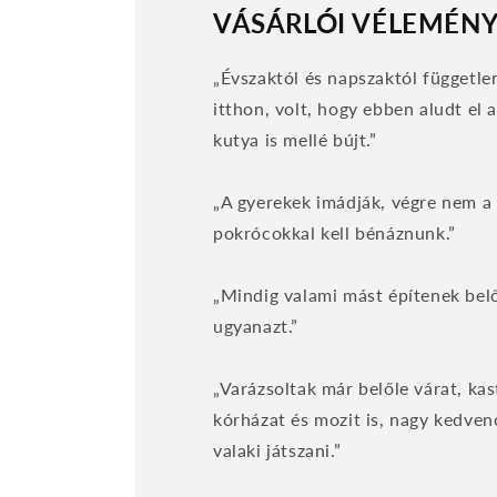
VÁSÁRLÓI VÉLEMÉN
„Évszaktól és napszaktól függetl
itthon, volt, hogy ebben aludt el 
kutya is mellé bújt.”
„A gyerekek imádják, végre nem a 
pokrócokkal kell bénáznunk.”
„Mindig valami mást építenek bel
ugyanazt.”
„Varázsoltak már belőle várat, kas
kórházat és mozit is, nagy kedven
valaki játszani.”